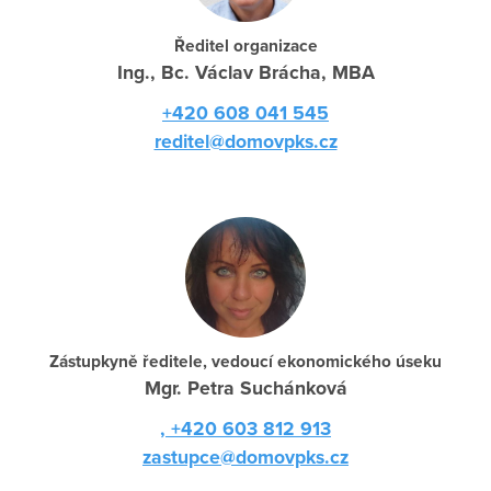
Ředitel organizace
Ing., Bc. Václav Brácha, MBA
+420 608 041 545
reditel@domovpks.cz
Zástupkyně ředitele, vedoucí ekonomického úseku
Mgr. Petra Suchánková
, +420 603 812 913
zastupce@domovpks.cz