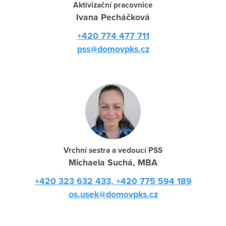
Aktivizační pracovnice
Ivana Pecháčková
+420 774 477 711
pss@domovpks.cz
Vrchní sestra a vedoucí PSS
Michaela Suchá, MBA
+420 323 632 433
, +420 775 594 189
os.usek@domovpks.cz