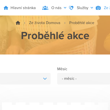
Hlavní stránka
O nás
Služby
Ze 
Ze života Domova
Proběhlé akce
Proběhlé akce
Měsíc
- měsíc -