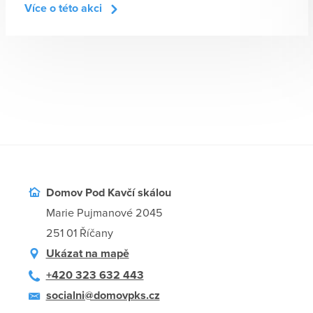
Více o této akci
Domov Pod Kavčí skálou
Marie Pujmanové 2045
251 01 Říčany
Ukázat na mapě
+420 323 632 443
socialni@domovpks.cz