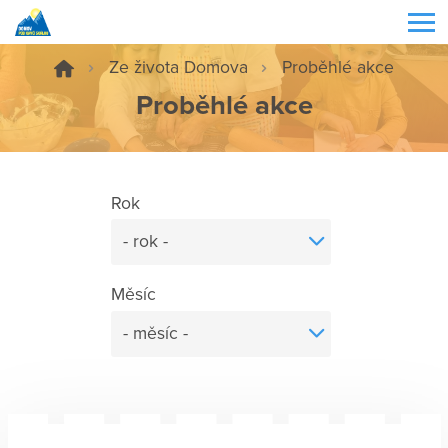
Ze života Domova
Proběhlé akce
Proběhlé akce
Rok
- rok -
Měsíc
- měsíc -