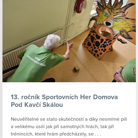
13. ročník Sportovních Her Domova
Pod Kavčí Skálou
Neuvěřitelné se stalo skutečností a díky nesmírné píli
a velikému úsilí jak při samotných hrách, tak při
trénincích, které hrám předcházely, se . . .