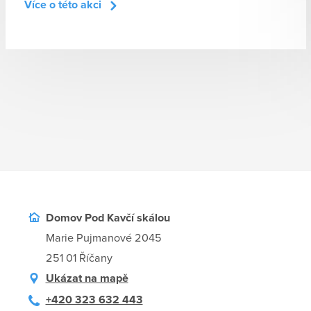
Více o této akci
Domov Pod Kavčí skálou
Marie Pujmanové 2045
251 01 Říčany
Ukázat na mapě
+420 323 632 443