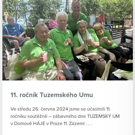
11. ročník Tuzemského Umu
Ve středu 26. června 2024 jsme se účastnili 11.
ročníku soutěžně – zábavného dne TUZEMSKÝ UM
v Domově HÁJE v Praze 11. Zázemí . . .