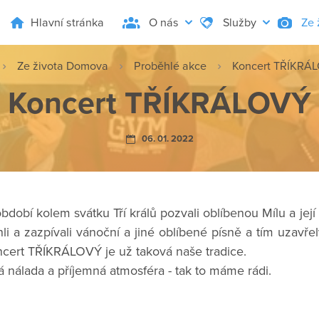
Hlavní stránka
O nás
Služby
Ze 
Ze života Domova
Proběhlé akce
Koncert TŘÍKRÁ
Koncert TŘÍKRÁLOVÝ
06. 01. 2022
bdobí kolem svátku Tří králů pozvali oblíbenou Mílu a jej
chli a zazpívali vánoční a jiné oblíbené písně a tím uzavř
ncert TŘÍKRÁLOVÝ je už taková naše tradice.
 nálada a příjemná atmosféra - tak to máme rádi.