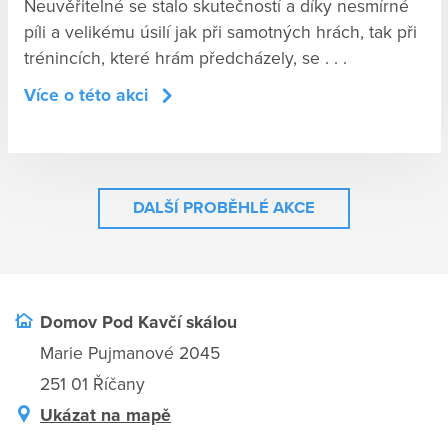
Neuvěřitelné se stalo skutečností a díky nesmírné
píli a velikému úsilí jak při samotných hrách, tak při
trénincích, které hrám předcházely, se . . .
Více o této akci
DALŠÍ PROBĚHLÉ AKCE
Domov Pod Kavčí skálou
Marie Pujmanové 2045
251 01 Říčany
Ukázat na mapě