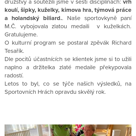
družstvy a soutěžili jsme v šesti disciplínách:
vrh
koulí, šipky, kuželky, kimova hra, týmová práce
a holandský biliard.
. Naše sportovkyně paní
M.Č. vybojovala zlatou medaili v kuželkách.
Gratulujeme.
O kulturní program se postaral zpěvák Richard
Tesařík.
Dle pocitů účastnících se klientek jsme si to užili
naplno a držitelka zlaté medaile překypovala
radostí.
Letos to byl, co se týče našich výsledků, na
Sportovních Hrách opravdu skvělý rok.