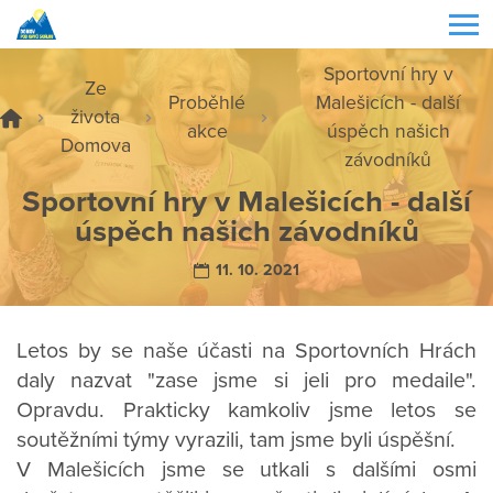
Sportovní hry v
Ze
Proběhlé
Malešicích - další
života
akce
úspěch našich
Domova
závodníků
Sportovní hry v Malešicích - další
úspěch našich závodníků
11. 10. 2021
Letos by se naše účasti na Sportovních Hrách
daly nazvat "zase jsme si jeli pro medaile".
Opravdu. Prakticky kamkoliv jsme letos se
soutěžními týmy vyrazili, tam jsme byli úspěšní.
V Malešicích jsme se utkali s dalšími osmi