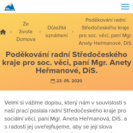
Poděkování radní
Ze
Důležitá
Středočeského kraje
života
oznámení
pro soc. věci, paní Mgr.
Domova
Anety Heřmanové, DiS.
Poděkování radní Středočeského
kraje pro soc. věci, paní Mgr. Anety
Heřmanové, DiS.
23. 05. 2020
Velmi si vážíme dopisu, který nám v souvislosti s
naší prací poslala radní Středočeského kraje pro
sociální věci, paní Mgr. Aneta Heřmanová, DiS. a
s radostí jej uveřejńujeme, aby se její slova